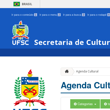
BRASIL
Ir para o conteúdo
1
Ir para o menu
2
Ir para a busca
3
Ir para o rodapé
4
Secretaria de Cultu
Agenda Cultural
Agenda Cult
Categorias
t