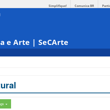
Simplifique!
Comunica BR
Parti
ra e Arte | SeCArte
ural
ags