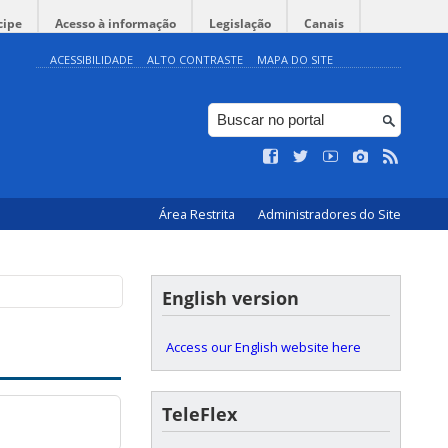
cipe
Acesso à informação
Legislação
Canais
ACESSIBILIDADE
ALTO CONTRASTE
MAPA DO SITE
Área Restrita
Administradores do Site
English version
Access our English website here
TeleFlex