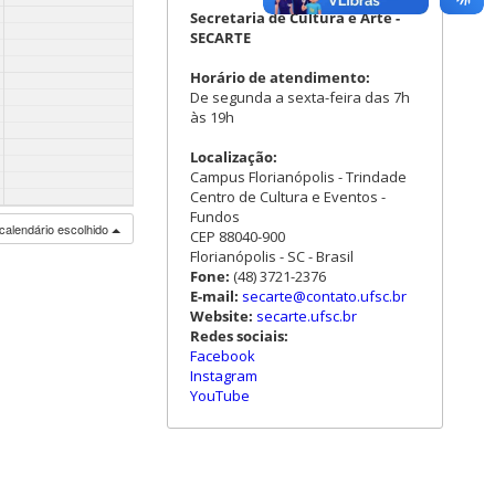
Secretaria de Cultura e Arte -
SECARTE
Horário de atendimento:
De segunda a sexta-feira das 7h
às 19h
Localização:
Campus Florianópolis - Trindade
Centro de Cultura e Eventos -
Fundos
calendário escolhido
CEP 88040-900
Florianópolis - SC - Brasil
Fone:
(48) 3721-2376
E-mail:
secarte@contato.ufsc.br
Website:
secarte.ufsc.br
Redes sociais:
Facebook
Instagram
YouTube