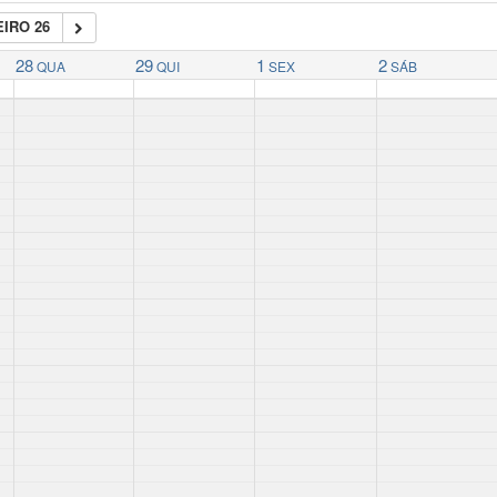
IRO 26
28
29
1
2
QUA
QUI
SEX
SÁB