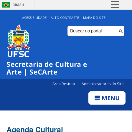
BRASIL
Simplifique!
ACESSIBILIDADE
ALTO CONTRASTE
MAPA DO SITE
Comunica BR
Participe
Acesso à informação
Legislação
Secretaria de Cultura e
Canais
Arte | SeCArte
Área Restrita
Administradores do Site
MENU
Agenda Cultural