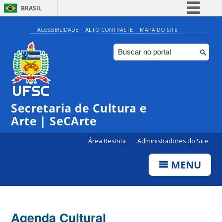
BRASIL
Simplifique!
ACESSIBILIDADE
ALTO CONTRASTE
MAPA DO SITE
Comunica BR
Participe
Acesso à informação
Legislação
0:00
Secretaria de Cultura e
Canais
Arte | SeCArte
1:00
Área Restrita
Administradores do Site
2:00
MENU
3:00
4:00
Agenda Cultural