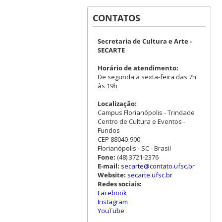
CONTATOS
Secretaria de Cultura e Arte -
SECARTE
Horário de atendimento:
De segunda a sexta-feira das 7h
às 19h
Localização:
Campus Florianópolis - Trindade
Centro de Cultura e Eventos -
Fundos
CEP 88040-900
Florianópolis - SC - Brasil
Fone:
(48) 3721-2376
E-mail:
secarte@contato.ufsc.br
Website:
secarte.ufsc.br
Redes sociais:
Facebook
Instagram
YouTube