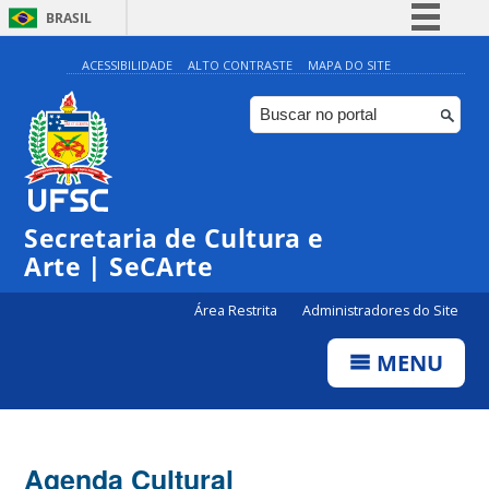
BRASIL
Simplifique!
ACESSIBILIDADE
ALTO CONTRASTE
MAPA DO SITE
Comunica BR
Participe
Acesso à informação
Legislação
0:00
Secretaria de Cultura e
Canais
Arte | SeCArte
1:00
Área Restrita
Administradores do Site
2:00
MENU
3:00
4:00
Agenda Cultural