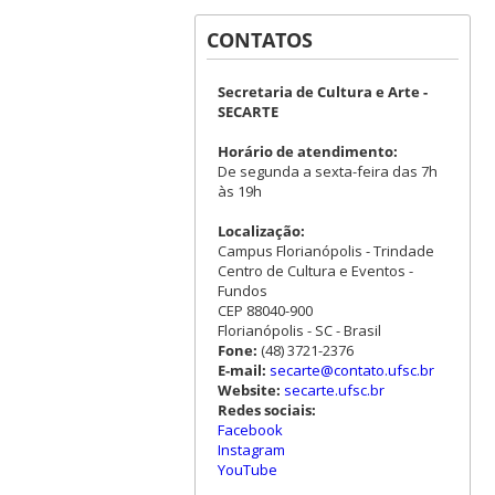
CONTATOS
Secretaria de Cultura e Arte -
SECARTE
Horário de atendimento:
De segunda a sexta-feira das 7h
às 19h
Localização:
Campus Florianópolis - Trindade
Centro de Cultura e Eventos -
Fundos
CEP 88040-900
Florianópolis - SC - Brasil
Fone:
(48) 3721-2376
E-mail:
secarte@contato.ufsc.br
Website:
secarte.ufsc.br
Redes sociais:
Facebook
Instagram
YouTube