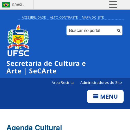
BRASIL
Simplifique!
ACESSIBILIDADE
ALTO CONTRASTE
MAPA DO SITE
Comunica BR
Participe
Acesso à informação
Legislação
0:00
Secretaria de Cultura e
Canais
Arte | SeCArte
1:00
Área Restrita
Administradores do Site
2:00
MENU
3:00
4:00
Agenda Cultural