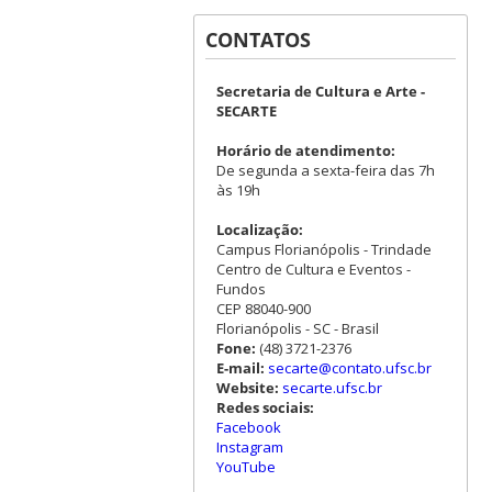
CONTATOS
Secretaria de Cultura e Arte -
SECARTE
Horário de atendimento:
De segunda a sexta-feira das 7h
às 19h
Localização:
Campus Florianópolis - Trindade
Centro de Cultura e Eventos -
Fundos
CEP 88040-900
Florianópolis - SC - Brasil
Fone:
(48) 3721-2376
E-mail:
secarte@contato.ufsc.br
Website:
secarte.ufsc.br
Redes sociais:
Facebook
Instagram
YouTube