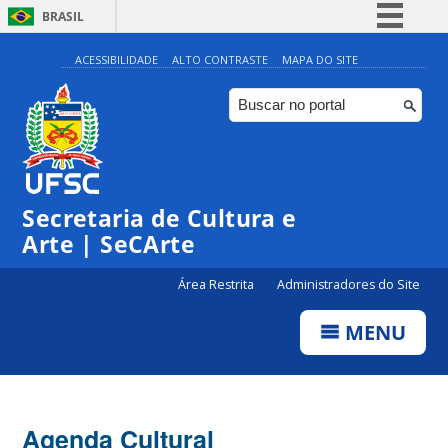
BRASIL
Simplifique!
ACESSIBILIDADE
ALTO CONTRASTE
MAPA DO SITE
Comunica BR
Participe
Acesso à informação
Legislação
Secretaria de Cultura e
Canais
Arte | SeCArte
Área Restrita
Administradores do Site
MENU
Agenda Cultural