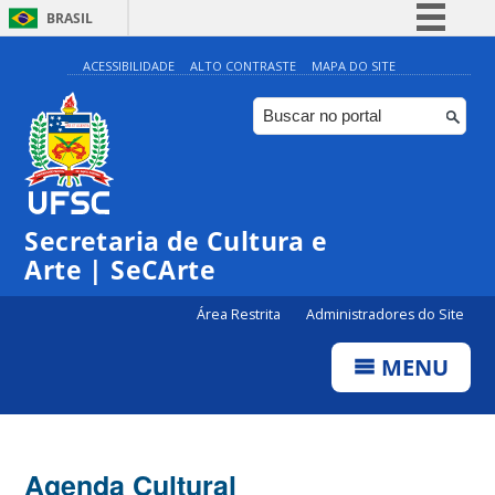
BRASIL
Simplifique!
ACESSIBILIDADE
ALTO CONTRASTE
MAPA DO SITE
Comunica BR
Participe
Acesso à informação
Legislação
0:00
Secretaria de Cultura e
Canais
Arte | SeCArte
1:00
Área Restrita
Administradores do Site
2:00
MENU
3:00
4:00
Agenda Cultural