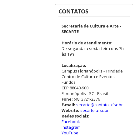
CONTATOS
Secretaria de Cultura e Arte -
SECARTE
Horário de atendimento:
De segunda a sexta-feira das 7h
às 19h
Localização:
Campus Florianópolis - Trindade
Centro de Cultura e Eventos -
Fundos
CEP 88040-900
Florianópolis - SC - Brasil
Fone:
(48) 3721-2376
E-mail:
secarte@contato.ufsc.br
Website:
secarte.ufsc.br
Redes sociais:
Facebook
Instagram
YouTube