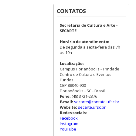
CONTATOS
Secretaria de Cultura e Arte -
SECARTE
Horário de atendimento:
De segunda a sexta-feira das 7h
às 19h
Localização:
Campus Florianópolis - Trindade
Centro de Cultura e Eventos -
Fundos
CEP 88040-900
Florianópolis - SC - Brasil
Fone:
(48) 3721-2376
E-mail:
secarte@contato.ufsc.br
Website:
secarte.ufsc.br
Redes sociais:
Facebook
Instagram
YouTube