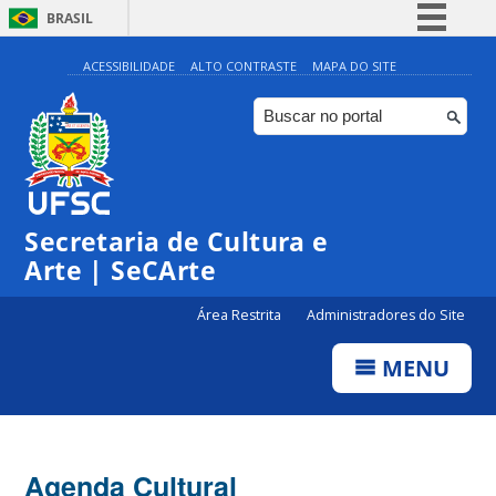
BRASIL
Simplifique!
ACESSIBILIDADE
ALTO CONTRASTE
MAPA DO SITE
Comunica BR
Participe
Acesso à informação
Legislação
0:00
Secretaria de Cultura e
Canais
Arte | SeCArte
1:00
Área Restrita
Administradores do Site
2:00
MENU
3:00
4:00
Agenda Cultural