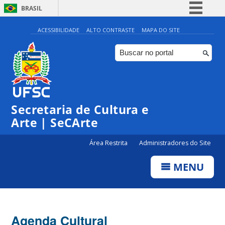
BRASIL
Simplifique!
ACESSIBILIDADE
ALTO CONTRASTE
MAPA DO SITE
Comunica BR
Participe
Acesso à informação
Legislação
0:00
Secretaria de Cultura e
Canais
Arte | SeCArte
1:00
Área Restrita
Administradores do Site
2:00
MENU
3:00
4:00
Agenda Cultural