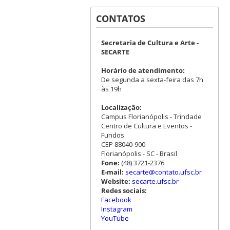
CONTATOS
Secretaria de Cultura e Arte -
SECARTE
Horário de atendimento:
De segunda a sexta-feira das 7h
às 19h
Localização:
Campus Florianópolis - Trindade
Centro de Cultura e Eventos -
Fundos
CEP 88040-900
Florianópolis - SC - Brasil
Fone:
(48) 3721-2376
E-mail:
secarte@contato.ufsc.br
Website:
secarte.ufsc.br
Redes sociais:
Facebook
Instagram
YouTube