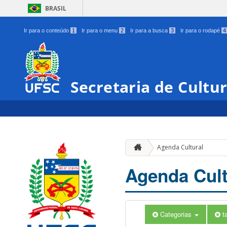
BRASIL
Ir para o conteúdo
1
Ir para o menu
2
Ir para a busca
3
Ir para o rodapé
4
Secretaria de Cultu
Agenda Cultural
Agenda Cult
Categorias
t