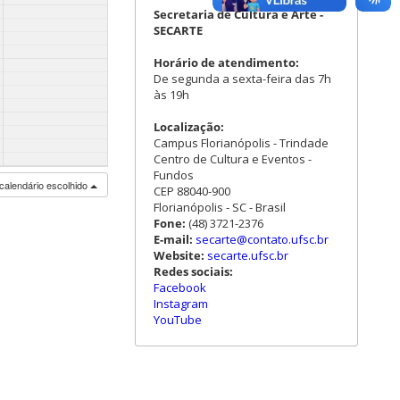
Secretaria de Cultura e Arte -
SECARTE
Horário de atendimento:
De segunda a sexta-feira das 7h
às 19h
Localização:
Campus Florianópolis - Trindade
Centro de Cultura e Eventos -
Fundos
calendário escolhido
CEP 88040-900
Florianópolis - SC - Brasil
Fone:
(48) 3721-2376
E-mail:
secarte@contato.ufsc.br
Website:
secarte.ufsc.br
Redes sociais:
Facebook
Instagram
YouTube