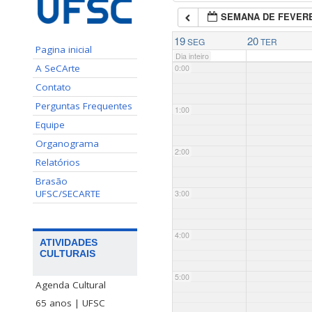
SEMANA DE FEVERE
19
20
SEG
TER
Pagina inicial
Dia inteiro
A SeCArte
0:00
Contato
Perguntas Frequentes
1:00
Equipe
Organograma
2:00
Relatórios
Brasão
UFSC/SECARTE
3:00
4:00
ATIVIDADES
CULTURAIS
5:00
Agenda Cultural
65 anos | UFSC