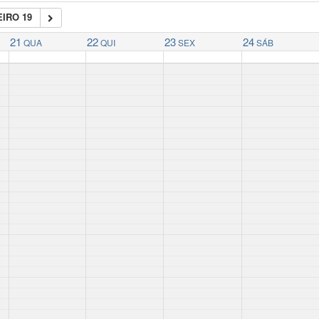
IRO 19
21
22
23
24
QUA
QUI
SEX
SÁB