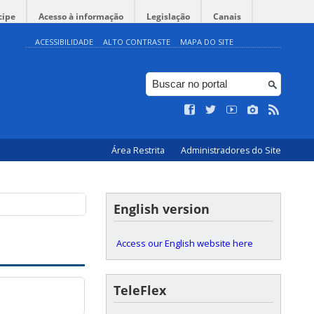
cipe
Acesso à informação
Legislação
Canais
ACESSIBILIDADE
ALTO CONTRASTE
MAPA DO SITE
Área Restrita
Administradores do Site
English version
Access our English website here
TeleFlex