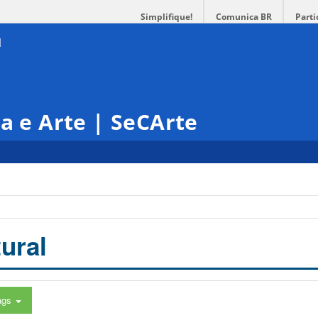
Simplifique!
Comunica BR
Parti
ra e Arte | SeCArte
ural
ags