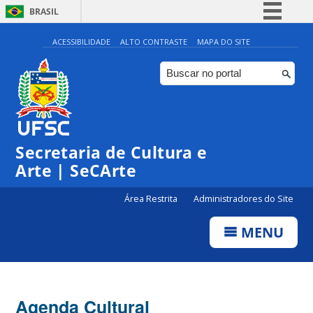
BRASIL
Simplifique!
ACESSIBILIDADE
ALTO CONTRASTE
MAPA DO SITE
Comunica BR
Participe
Acesso à informação
Legislação
0:00
Secretaria de Cultura e
Canais
Arte | SeCArte
1:00
Área Restrita
Administradores do Site
2:00
MENU
3:00
4:00
Agenda Cultural