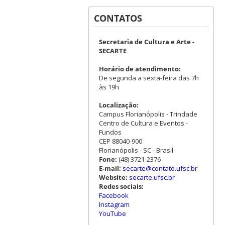
CONTATOS
Secretaria de Cultura e Arte -
SECARTE
Horário de atendimento:
De segunda a sexta-feira das 7h
às 19h
Localização:
Campus Florianópolis - Trindade
Centro de Cultura e Eventos -
Fundos
CEP 88040-900
Florianópolis - SC - Brasil
Fone:
(48) 3721-2376
E-mail:
secarte@contato.ufsc.br
Website:
secarte.ufsc.br
Redes sociais:
Facebook
Instagram
YouTube