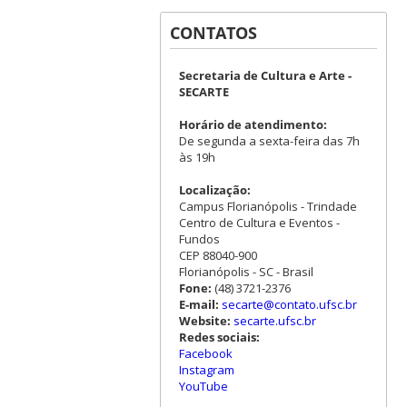
CONTATOS
Secretaria de Cultura e Arte -
SECARTE
Horário de atendimento:
De segunda a sexta-feira das 7h
às 19h
Localização:
Campus Florianópolis - Trindade
Centro de Cultura e Eventos -
Fundos
CEP 88040-900
Florianópolis - SC - Brasil
Fone:
(48) 3721-2376
E-mail:
secarte@contato.ufsc.br
Website:
secarte.ufsc.br
Redes sociais:
Facebook
Instagram
YouTube