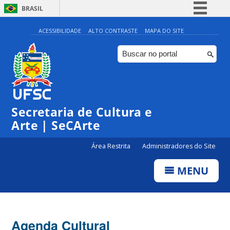
BRASIL
Simplifique!
ACESSIBILIDADE
ALTO CONTRASTE
MAPA DO SITE
Comunica BR
Participe
Acesso à informação
Legislação
0:00
Secretaria de Cultura e
Canais
Arte | SeCArte
1:00
Área Restrita
Administradores do Site
2:00
MENU
3:00
4:00
Agenda Cultural