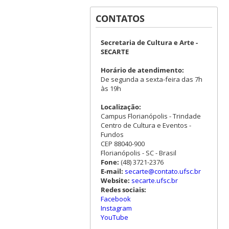
CONTATOS
Secretaria de Cultura e Arte -
SECARTE
Horário de atendimento:
De segunda a sexta-feira das 7h
às 19h
Localização:
Campus Florianópolis - Trindade
Centro de Cultura e Eventos -
Fundos
CEP 88040-900
Florianópolis - SC - Brasil
Fone:
(48) 3721-2376
E-mail:
secarte@contato.ufsc.br
Website:
secarte.ufsc.br
Redes sociais:
Facebook
Instagram
YouTube