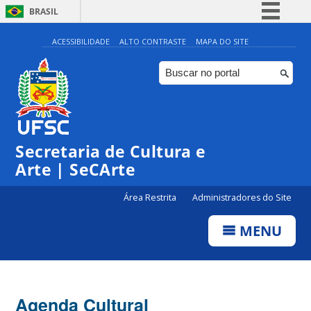
BRASIL
Simplifique!
ACESSIBILIDADE
ALTO CONTRASTE
MAPA DO SITE
Comunica BR
Participe
Acesso à informação
Legislação
0:00
Secretaria de Cultura e
Canais
Arte | SeCArte
1:00
Área Restrita
Administradores do Site
2:00
MENU
3:00
4:00
Agenda Cultural