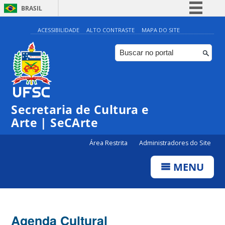
BRASIL
Simplifique!
ACESSIBILIDADE
ALTO CONTRASTE
MAPA DO SITE
Comunica BR
Participe
Acesso à informação
Legislação
Secretaria de Cultura e
Canais
Arte | SeCArte
Área Restrita
Administradores do Site
MENU
Agenda Cultural