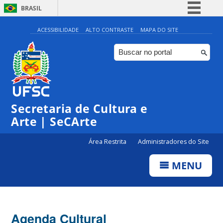
BRASIL
Simplifique!
ACESSIBILIDADE
ALTO CONTRASTE
MAPA DO SITE
Comunica BR
Participe
Acesso à informação
Legislação
0:00
Secretaria de Cultura e
Canais
Arte | SeCArte
1:00
Área Restrita
Administradores do Site
2:00
MENU
3:00
4:00
Agenda Cultural