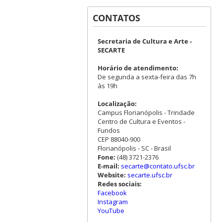
CONTATOS
Secretaria de Cultura e Arte -
SECARTE
Horário de atendimento:
De segunda a sexta-feira das 7h
às 19h
Localização:
Campus Florianópolis - Trindade
Centro de Cultura e Eventos -
Fundos
CEP 88040-900
Florianópolis - SC - Brasil
Fone:
(48) 3721-2376
E-mail:
secarte@contato.ufsc.br
Website:
secarte.ufsc.br
Redes sociais:
Facebook
Instagram
YouTube