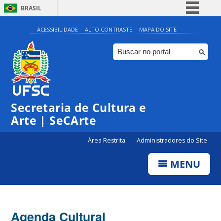
BRASIL
Simplifique!
ACESSIBILIDADE
ALTO CONTRASTE
MAPA DO SITE
Comunica BR
Participe
Acesso à informação
Legislação
Secretaria de Cultura e
Canais
Arte | SeCArte
Área Restrita
Administradores do Site
MENU
Agenda Cultural