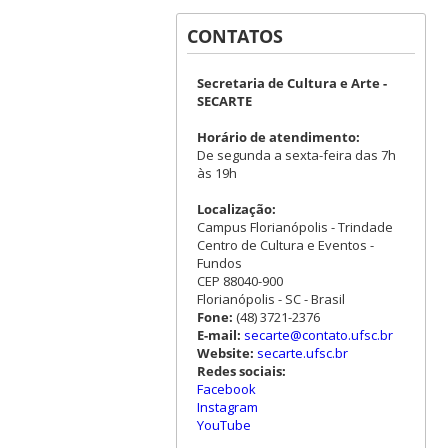
CONTATOS
Secretaria de Cultura e Arte -
SECARTE
Horário de atendimento:
De segunda a sexta-feira das 7h
às 19h
Localização:
Campus Florianópolis - Trindade
Centro de Cultura e Eventos -
Fundos
CEP 88040-900
Florianópolis - SC - Brasil
Fone:
(48) 3721-2376
E-mail:
secarte@contato.ufsc.br
Website:
secarte.ufsc.br
Redes sociais:
Facebook
Instagram
YouTube