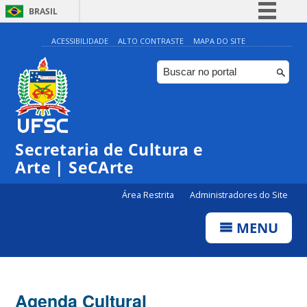
BRASIL
Simplifique!
ACESSIBILIDADE
ALTO CONTRASTE
MAPA DO SITE
Comunica BR
Participe
Acesso à informação
Legislação
0:00
Secretaria de Cultura e
Canais
Arte | SeCArte
1:00
Área Restrita
Administradores do Site
2:00
MENU
3:00
4:00
Agenda Cultural