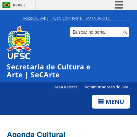
BRASIL
Simplifique!
ACESSIBILIDADE
ALTO CONTRASTE
MAPA DO SITE
Comunica BR
Participe
Acesso à informação
Legislação
0:00
Secretaria de Cultura e
Canais
Arte | SeCArte
1:00
Área Restrita
Administradores do Site
2:00
MENU
3:00
4:00
Agenda Cultural