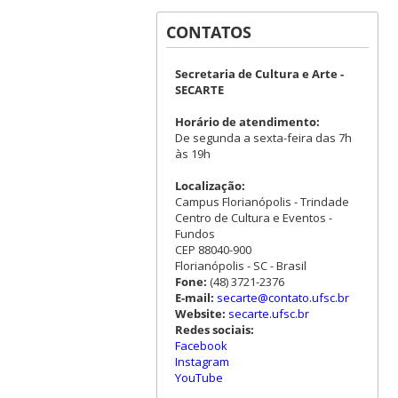
CONTATOS
Secretaria de Cultura e Arte -
SECARTE
Horário de atendimento:
De segunda a sexta-feira das 7h
às 19h
Localização:
Campus Florianópolis - Trindade
Centro de Cultura e Eventos -
Fundos
CEP 88040-900
Florianópolis - SC - Brasil
Fone:
(48) 3721-2376
E-mail:
secarte@contato.ufsc.br
Website:
secarte.ufsc.br
Redes sociais:
Facebook
Instagram
YouTube