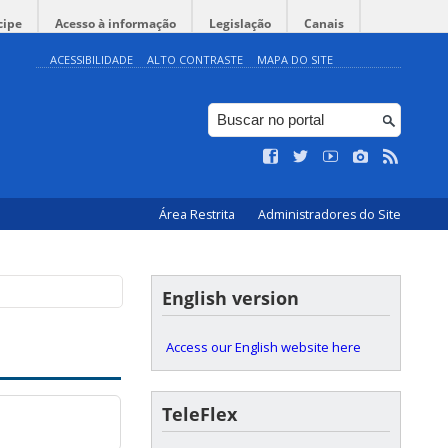
cipe
Acesso à informação
Legislação
Canais
ACESSIBILIDADE
ALTO CONTRASTE
MAPA DO SITE
Área Restrita
Administradores do Site
English version
Access our English website here
TeleFlex