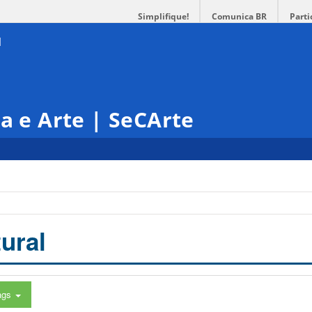
Simplifique!
Comunica BR
Parti
ra e Arte | SeCArte
ural
ags