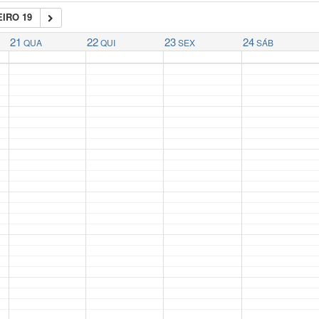
IRO 19
21
22
23
24
QUA
QUI
SEX
SÁB