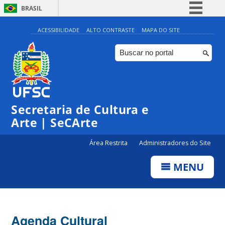
BRASIL
Simplifique!
ACESSIBILIDADE
ALTO CONTRASTE
MAPA DO SITE
Comunica BR
Participe
Acesso à informação
Legislação
Secretaria de Cultura e
Canais
Arte | SeCArte
Área Restrita
Administradores do Site
MENU
Agenda Cultural