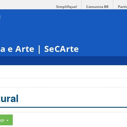
Simplifique!
Comunica BR
Parti
ra e Arte | SeCArte
ural
ags