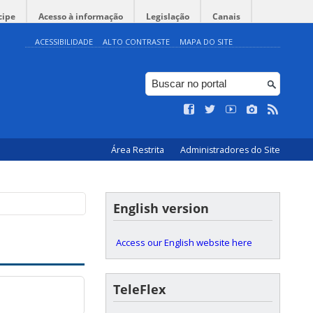
cipe
Acesso à informação
Legislação
Canais
ACESSIBILIDADE
ALTO CONTRASTE
MAPA DO SITE
Área Restrita
Administradores do Site
English version
Access our English website here
TeleFlex