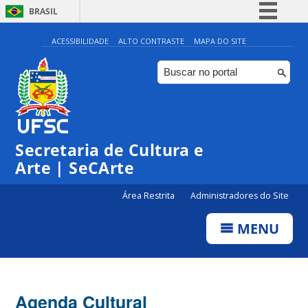
BRASIL
Simplifique!
ACESSIBILIDADE
ALTO CONTRASTE
MAPA DO SITE
Comunica BR
Participe
Acesso à informação
Legislação
0:00
Secretaria de Cultura e
Canais
Arte | SeCArte
1:00
Área Restrita
Administradores do Site
2:00
MENU
3:00
4:00
Agenda Cultural