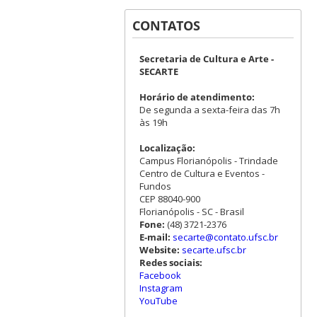
CONTATOS
Secretaria de Cultura e Arte -
SECARTE
Horário de atendimento:
De segunda a sexta-feira das 7h
às 19h
Localização:
Campus Florianópolis - Trindade
Centro de Cultura e Eventos -
Fundos
CEP 88040-900
Florianópolis - SC - Brasil
Fone:
(48) 3721-2376
E-mail:
secarte@contato.ufsc.br
Website:
secarte.ufsc.br
Redes sociais:
Facebook
Instagram
YouTube