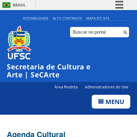
BRASIL
Simplifique!
ACESSIBILIDADE
ALTO CONTRASTE
MAPA DO SITE
Comunica BR
Participe
Acesso à informação
Legislação
0:00
Secretaria de Cultura e
Canais
Arte | SeCArte
1:00
Área Restrita
Administradores do Site
2:00
MENU
3:00
4:00
Agenda Cultural