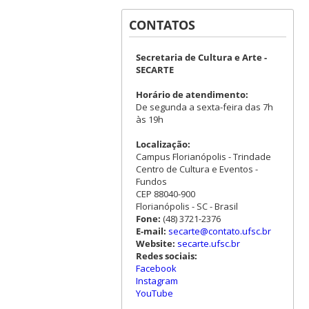
CONTATOS
Secretaria de Cultura e Arte -
SECARTE
Horário de atendimento:
De segunda a sexta-feira das 7h
às 19h
Localização:
Campus Florianópolis - Trindade
Centro de Cultura e Eventos -
Fundos
CEP 88040-900
Florianópolis - SC - Brasil
Fone:
(48) 3721-2376
E-mail:
secarte@contato.ufsc.br
Website:
secarte.ufsc.br
Redes sociais:
Facebook
Instagram
YouTube