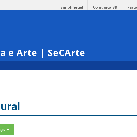
Simplifique!
Comunica BR
Parti
ra e Arte | SeCArte
ural
ags