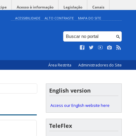
cipe
Acesso à informação
Legislação
Canais
ACESSIBILIDADE
ALTO CONTRASTE
MAPA DO SITE
Área Restrita
Administradores do Site
English version
Access our English website here
TeleFlex