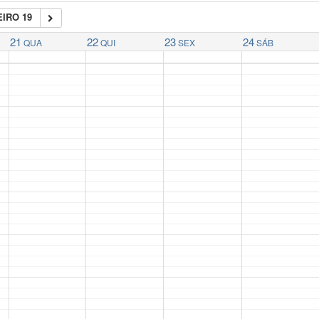
IRO 19
21
22
23
24
QUA
QUI
SEX
SÁB