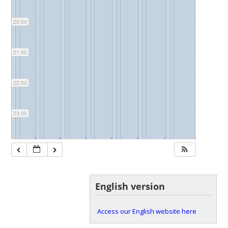
20:00
21:00
22:00
23:00
◢
◢
◢
◢
◢
◢
◢
◢
◢
◢
◢
◢
◢
◢
◢
◢
◢
◢
◢
◢
English version
Access our English website here