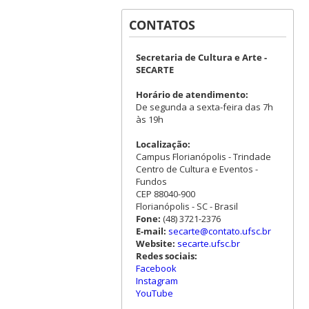
CONTATOS
Secretaria de Cultura e Arte -
SECARTE
Horário de atendimento:
De segunda a sexta-feira das 7h
às 19h
Localização:
Campus Florianópolis - Trindade
Centro de Cultura e Eventos -
Fundos
CEP 88040-900
Florianópolis - SC - Brasil
Fone:
(48) 3721-2376
E-mail:
secarte@contato.ufsc.br
Website:
secarte.ufsc.br
Redes sociais:
Facebook
Instagram
YouTube