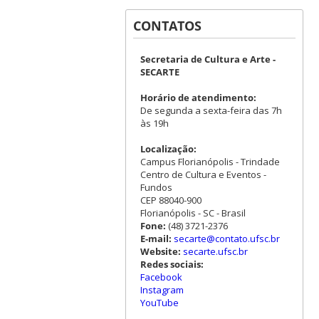
CONTATOS
Secretaria de Cultura e Arte -
SECARTE
Horário de atendimento:
De segunda a sexta-feira das 7h
às 19h
Localização:
Campus Florianópolis - Trindade
Centro de Cultura e Eventos -
Fundos
CEP 88040-900
Florianópolis - SC - Brasil
Fone:
(48) 3721-2376
E-mail:
secarte@contato.ufsc.br
Website:
secarte.ufsc.br
Redes sociais:
Facebook
Instagram
YouTube