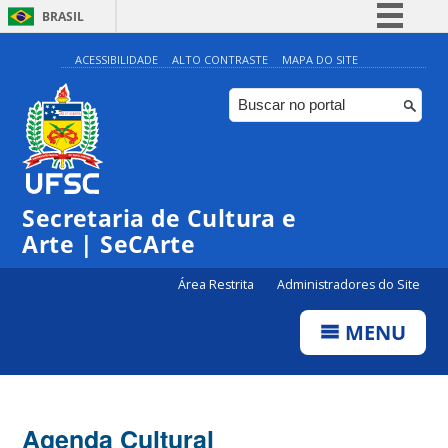
BRASIL
Simplifique!
ACESSIBILIDADE
ALTO CONTRASTE
MAPA DO SITE
Comunica BR
Participe
Acesso à informação
Legislação
0:00
Secretaria de Cultura e
Canais
Arte | SeCArte
1:00
Área Restrita
Administradores do Site
2:00
MENU
3:00
4:00
Agenda Cultural