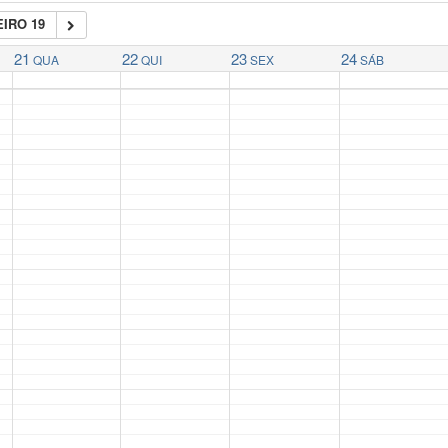
IRO 19
21
22
23
24
QUA
QUI
SEX
SÁB