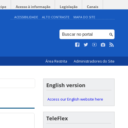
cipe
Acesso à informação
Legislação
Canais
ACESSIBILIDADE
ALTO CONTRASTE
MAPA DO SITE
Área Restrita
Administradores do Site
English version
Access our English website here
TeleFlex