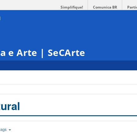
Simplifique!
Comunica BR
Parti
ra e Arte | SeCArte
ural
tags