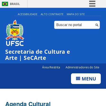
BRASIL
Simplifique!
ACESSIBILIDADE
ALTO CONTRASTE
MAPA DO SITE
Comunica BR
Participe
Acesso à informação
Legislação
0:00
Secretaria de Cultura e
Canais
Arte | SeCArte
1:00
Área Restrita
Administradores do Site
2:00
MENU
3:00
4:00
Agenda Cultural