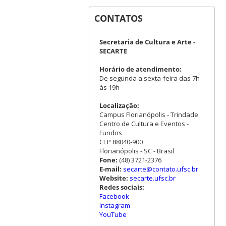
CONTATOS
Secretaria de Cultura e Arte -
SECARTE
Horário de atendimento:
De segunda a sexta-feira das 7h
às 19h
Localização:
Campus Florianópolis - Trindade
Centro de Cultura e Eventos -
Fundos
CEP 88040-900
Florianópolis - SC - Brasil
Fone:
(48) 3721-2376
E-mail:
secarte@contato.ufsc.br
Website:
secarte.ufsc.br
Redes sociais:
Facebook
Instagram
YouTube