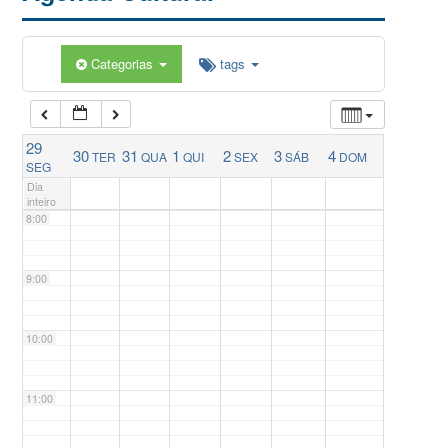
5:00
Categorias
tags
6:00
29
30
31
1
2
3
4
TER
QUA
QUI
SEX
SÁB
DOM
7:00
SEG
Dia
inteiro
8:00
9:00
10:00
11:00