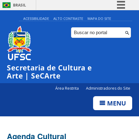
BRASIL
Simplifique!
ACESSIBILIDADE
ALTO CONTRASTE
MAPA DO SITE
Comunica BR
Participe
Acesso à informação
Legislação
0:00
Secretaria de Cultura e
Canais
Arte | SeCArte
1:00
Área Restrita
Administradores do Site
2:00
MENU
3:00
4:00
Agenda Cultural