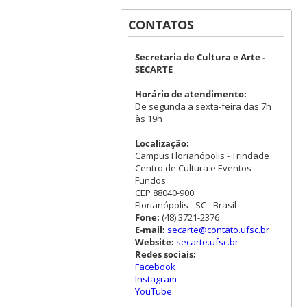
CONTATOS
Secretaria de Cultura e Arte -
SECARTE
Horário de atendimento:
De segunda a sexta-feira das 7h
às 19h
Localização:
Campus Florianópolis - Trindade
Centro de Cultura e Eventos -
Fundos
CEP 88040-900
Florianópolis - SC - Brasil
Fone:
(48) 3721-2376
E-mail:
secarte@contato.ufsc.br
Website:
secarte.ufsc.br
Redes sociais:
Facebook
Instagram
YouTube