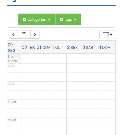
5:00
Categorias
tags
6:00
29
30
31
1
2
3
4
TER
QUA
QUI
SEX
SÁB
DOM
7:00
SEG
Dia
inteiro
8:00
9:00
10:00
11:00