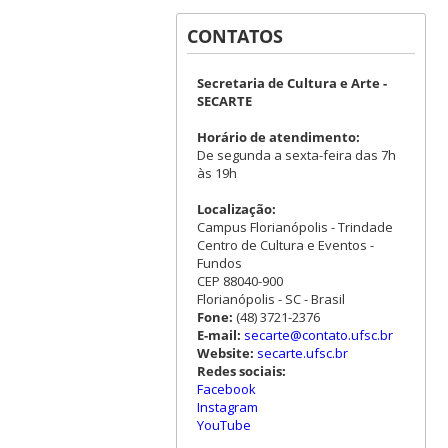
CONTATOS
Secretaria de Cultura e Arte -
SECARTE
Horário de atendimento:
De segunda a sexta-feira das 7h
às 19h
Localização:
Campus Florianópolis - Trindade
Centro de Cultura e Eventos -
Fundos
CEP 88040-900
Florianópolis - SC - Brasil
Fone:
(48) 3721-2376
E-mail:
secarte@contato.ufsc.br
Website:
secarte.ufsc.br
Redes sociais:
Facebook
Instagram
YouTube