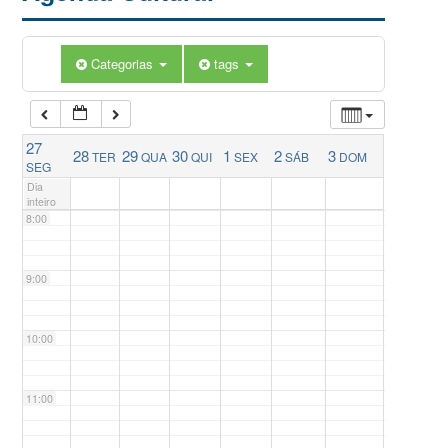
5:00
Categorias
tags
6:00
27
28
29
30
1
2
3
TER
QUA
QUI
SEX
SÁB
DOM
7:00
SEG
Dia
inteiro
8:00
9:00
10:00
11:00