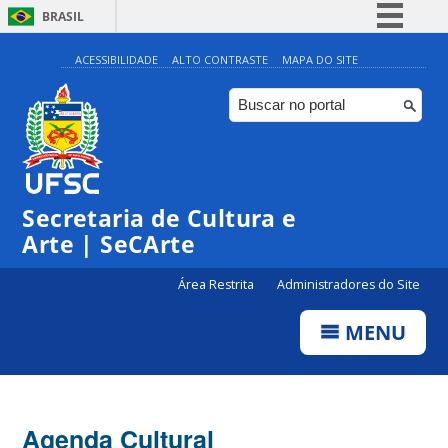
BRASIL
Simplifique!
ACESSIBILIDADE
ALTO CONTRASTE
MAPA DO SITE
Comunica BR
Participe
Acesso à informação
Legislação
0:00
Secretaria de Cultura e
Canais
Arte | SeCArte
1:00
Área Restrita
Administradores do Site
2:00
MENU
3:00
4:00
Agenda Cultural