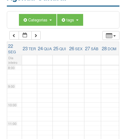
5:00
Categorias
tags
6:00
22
23
24
25
26
27
28
TER
QUA
QUI
SEX
SÁB
DOM
7:00
SEG
Dia
inteiro
8:00
9:00
10:00
11:00