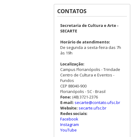
CONTATOS
Secretaria de Cultura e Arte -
SECARTE
Horário de atendimento:
De segunda a sexta-feira das 7h
às 19h
Localização:
Campus Florianópolis - Trindade
Centro de Cultura e Eventos -
Fundos
CEP 88040-900
Florianópolis - SC - Brasil
Fone:
(48) 3721-2376
E-mail:
secarte@contato.ufsc.br
Website:
secarte.ufsc.br
Redes sociais:
Facebook
Instagram
YouTube