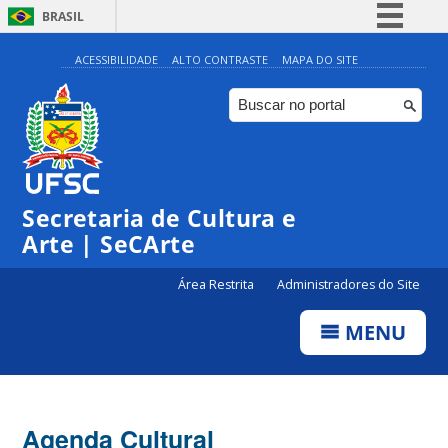
BRASIL
Simplifique!
ACESSIBILIDADE
ALTO CONTRASTE
MAPA DO SITE
Comunica BR
Participe
Acesso à informação
Legislação
0:00
Secretaria de Cultura e
Canais
Arte | SeCArte
1:00
Área Restrita
Administradores do Site
2:00
MENU
3:00
4:00
Agenda Cultural