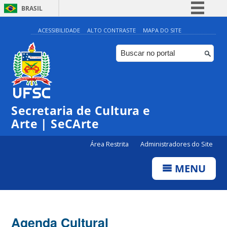
BRASIL
Simplifique!
ACESSIBILIDADE
ALTO CONTRASTE
MAPA DO SITE
Comunica BR
Participe
Acesso à informação
Legislação
Secretaria de Cultura e
Canais
Arte | SeCArte
Área Restrita
Administradores do Site
MENU
Agenda Cultural