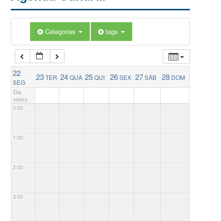
Categorias
tags
22
23
24
25
26
27
28
TER
QUA
QUI
SEX
SÁB
DOM
SEG
Dia
inteiro
0:00
1:00
2:00
3:00