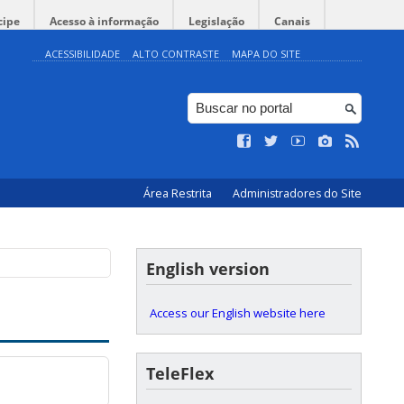
cipe
Acesso à informação
Legislação
Canais
ACESSIBILIDADE
ALTO CONTRASTE
MAPA DO SITE
Área Restrita
Administradores do Site
English version
Access our English website here
TeleFlex