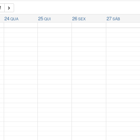
2
24
25
26
27
QUA
QUI
SEX
SÁB