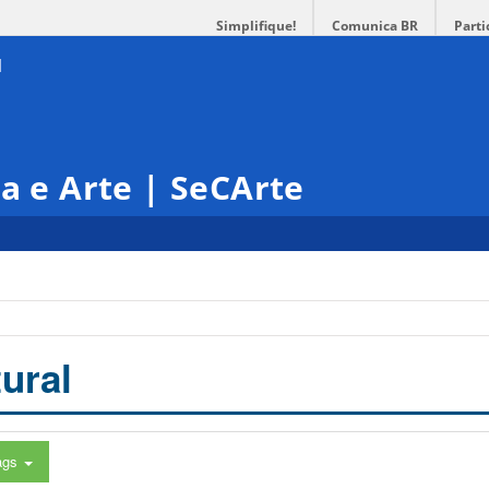
Simplifique!
Comunica BR
Parti
ra e Arte | SeCArte
ural
ags