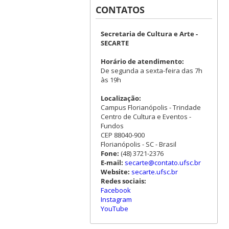
CONTATOS
Secretaria de Cultura e Arte -
SECARTE
Horário de atendimento:
De segunda a sexta-feira das 7h
às 19h
Localização:
Campus Florianópolis - Trindade
Centro de Cultura e Eventos -
Fundos
CEP 88040-900
Florianópolis - SC - Brasil
Fone:
(48) 3721-2376
E-mail:
secarte@contato.ufsc.br
Website:
secarte.ufsc.br
Redes sociais:
Facebook
Instagram
YouTube