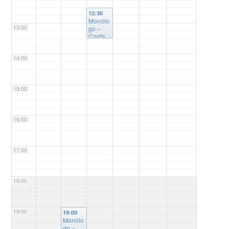
12:30
Monólo
13:00
go –
Conta
Catarin
a
14:00
@UFS
C
Joinvill
e - Hall
15:00
de
entrada
do CTJ
- Bloco
16:00
U
17:00
18:00
19:00
19:00
Monólo
go –