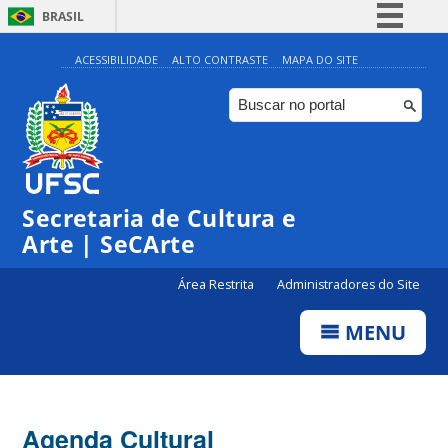
BRASIL
Simplifique!
ACESSIBILIDADE
ALTO CONTRASTE
MAPA DO SITE
Comunica BR
Participe
Acesso à informação
0:00
Legislação
Secretaria de Cultura e
Canais
1:00
Arte | SeCArte
Área Restrita
Administradores do Site
2:00
MENU
3:00
4:00
Agenda Cultural