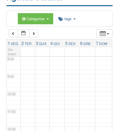
5:00
Categorias
tags
6:00
7:00
1
2
3
4
5
6
7
SEG
TER
QUA
QUI
SEX
SÁB
DOM
Dia
inteiro
8:00
9:00
10:00
11:00
12:00