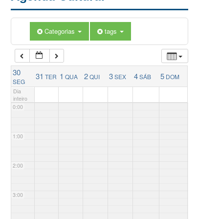
Categorias
tags
30
31
1
2
3
4
5
TER
QUA
QUI
SEX
SÁB
DOM
SEG
Dia
inteiro
0:00
1:00
2:00
3:00