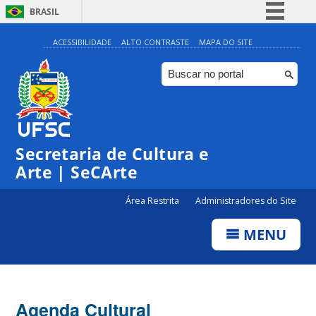
BRASIL
Simplifique!
ACESSIBILIDADE
ALTO CONTRASTE
MAPA DO SITE
Comunica BR
Participe
Acesso à informação
Legislação
Secretaria de Cultura e
Canais
Arte | SeCArte
Área Restrita
Administradores do Site
MENU
Agenda Cultural