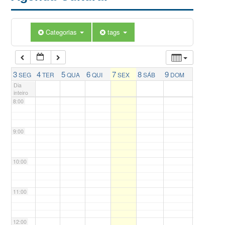
5:00
Categorias
tags
6:00
7:00
3
4
5
6
7
8
9
SEG
TER
QUA
QUI
SEX
SÁB
DOM
Dia
inteiro
8:00
9:00
10:00
11:00
12:00