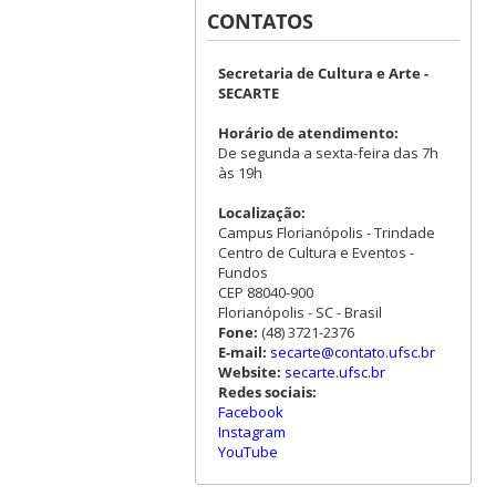
CONTATOS
Secretaria de Cultura e Arte -
SECARTE
Horário de atendimento:
De segunda a sexta-feira das 7h
às 19h
Localização:
Campus Florianópolis - Trindade
Centro de Cultura e Eventos -
Fundos
CEP 88040-900
Florianópolis - SC - Brasil
Fone:
(48) 3721-2376
E-mail:
secarte@contato.ufsc.br
Website:
secarte.ufsc.br
Redes sociais:
Facebook
Instagram
YouTube