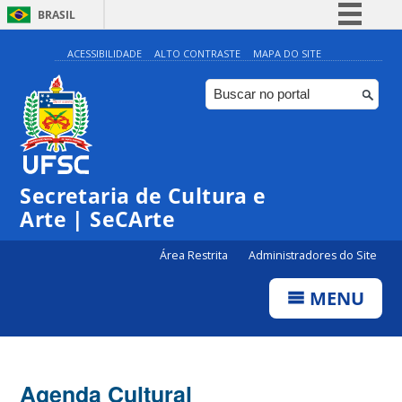
BRASIL
Simplifique!
ACESSIBILIDADE
ALTO CONTRASTE
MAPA DO SITE
Comunica BR
Participe
Acesso à informação
0:00
Legislação
Secretaria de Cultura e
Canais
1:00
Arte | SeCArte
Área Restrita
Administradores do Site
2:00
MENU
3:00
4:00
Agenda Cultural