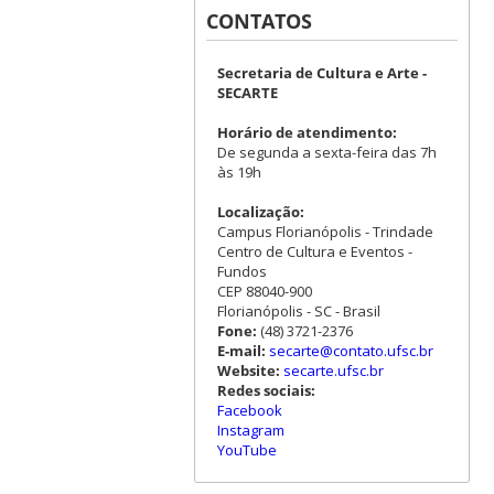
CONTATOS
Secretaria de Cultura e Arte -
SECARTE
Horário de atendimento:
De segunda a sexta-feira das 7h
às 19h
Localização:
Campus Florianópolis - Trindade
Centro de Cultura e Eventos -
Fundos
CEP 88040-900
Florianópolis - SC - Brasil
Fone:
(48) 3721-2376
E-mail:
secarte@contato.ufsc.br
Website:
secarte.ufsc.br
Redes sociais:
Facebook
Instagram
YouTube