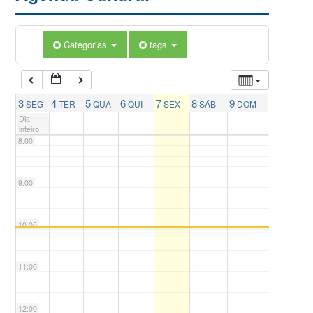
5:00
Categorias
tags
6:00
7:00
3
4
5
6
7
8
9
SEG
TER
QUA
QUI
SEX
SÁB
DOM
Dia
inteiro
8:00
9:00
10:00
11:00
12:00