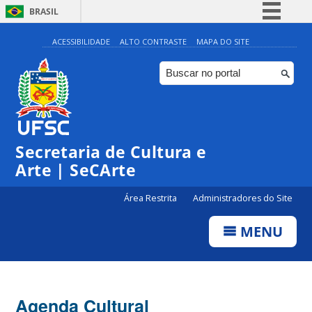
BRASIL
Simplifique!
ACESSIBILIDADE
ALTO CONTRASTE
MAPA DO SITE
Comunica BR
Participe
Acesso à informação
0:00
Legislação
Secretaria de Cultura e
Canais
1:00
Arte | SeCArte
Área Restrita
Administradores do Site
2:00
MENU
3:00
4:00
Agenda Cultural