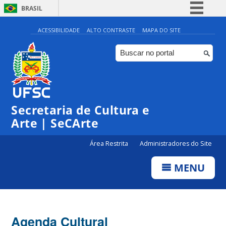
BRASIL
Simplifique!
ACESSIBILIDADE
ALTO CONTRASTE
MAPA DO SITE
Comunica BR
Participe
Acesso à informação
Legislação
Secretaria de Cultura e
Canais
Arte | SeCArte
Área Restrita
Administradores do Site
MENU
Agenda Cultural