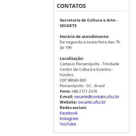
CONTATOS
Secretaria de Cultura e Arte -
SECARTE
Horário de atendimento:
De segunda a sexta-feira das 7h
às 19h
Localização:
Campus Florianópolis - Trindade
Centro de Cultura e Eventos -
Fundos
CEP 88040-900
Florianópolis - SC - Brasil
Fone:
(48) 3721-2376
E-mail:
secarte@contato.ufsc.br
Website:
secarte.ufsc.br
Redes sociais:
Facebook
Instagram
YouTube