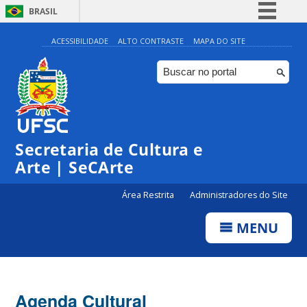
BRASIL
Simplifique!
ACESSIBILIDADE
ALTO CONTRASTE
MAPA DO SITE
Comunica BR
Participe
Acesso à informação
0:00
Legislação
Secretaria de Cultura e
Canais
1:00
Arte | SeCArte
Área Restrita
Administradores do Site
2:00
MENU
3:00
4:00
Agenda Cultural