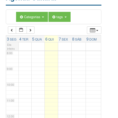
5:00
Categorias
tags
6:00
7:00
3
4
5
6
7
8
9
SEG
TER
QUA
QUI
SEX
SÁB
DOM
Dia
inteiro
8:00
9:00
10:00
11:00
12:00