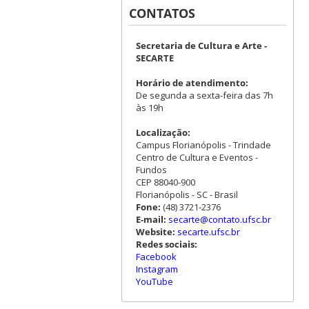
CONTATOS
Secretaria de Cultura e Arte -
SECARTE
Horário de atendimento:
De segunda a sexta-feira das 7h
às 19h
Localização:
Campus Florianópolis - Trindade
Centro de Cultura e Eventos -
Fundos
CEP 88040-900
Florianópolis - SC - Brasil
Fone:
(48) 3721-2376
E-mail:
secarte@contato.ufsc.br
Website:
secarte.ufsc.br
Redes sociais:
Facebook
Instagram
YouTube