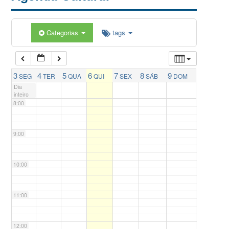
5:00
Categorias
tags
6:00
7:00
3
4
5
6
7
8
9
SEG
TER
QUA
QUI
SEX
SÁB
DOM
Dia
inteiro
8:00
9:00
10:00
11:00
12:00