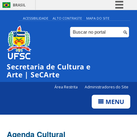
BRASIL
Simplifique!
ACESSIBILIDADE
ALTO CONTRASTE
MAPA DO SITE
Comunica BR
Participe
Acesso à informação
0:00
Legislação
Secretaria de Cultura e
Canais
1:00
Arte | SeCArte
Área Restrita
Administradores do Site
2:00
MENU
3:00
4:00
Agenda Cultural