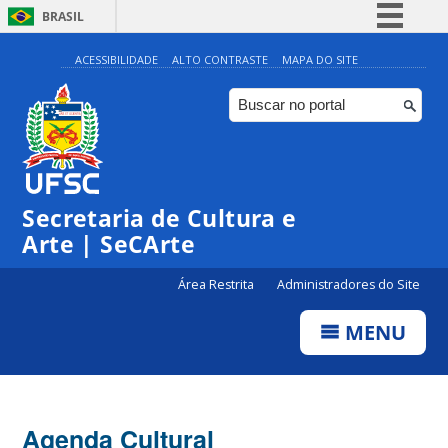
BRASIL
Simplifique!
ACESSIBILIDADE
ALTO CONTRASTE
MAPA DO SITE
Comunica BR
Participe
Acesso à informação
Legislação
Secretaria de Cultura e
Canais
Arte | SeCArte
Área Restrita
Administradores do Site
MENU
Agenda Cultural