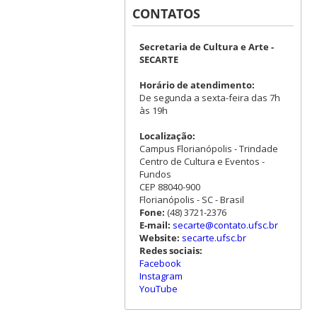
CONTATOS
Secretaria de Cultura e Arte -
SECARTE
Horário de atendimento:
De segunda a sexta-feira das 7h
às 19h
Localização:
Campus Florianópolis - Trindade
Centro de Cultura e Eventos -
Fundos
CEP 88040-900
Florianópolis - SC - Brasil
Fone:
(48) 3721-2376
E-mail:
secarte@contato.ufsc.br
Website:
secarte.ufsc.br
Redes sociais:
Facebook
Instagram
YouTube