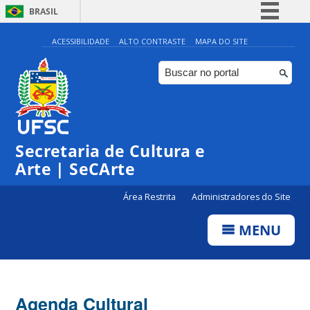
BRASIL
Simplifique!
ACESSIBILIDADE
ALTO CONTRASTE
MAPA DO SITE
Comunica BR
Participe
Acesso à informação
0:00
Legislação
Secretaria de Cultura e
Canais
1:00
Arte | SeCArte
Área Restrita
Administradores do Site
2:00
MENU
3:00
4:00
Agenda Cultural