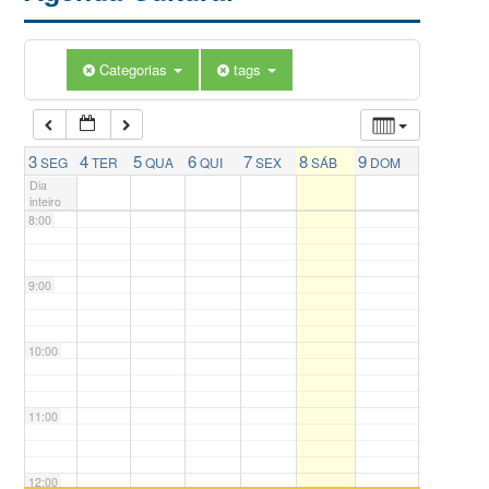
5:00
Categorias
tags
6:00
7:00
3
4
5
6
7
8
9
SEG
TER
QUA
QUI
SEX
SÁB
DOM
Dia
inteiro
8:00
9:00
10:00
11:00
12:00