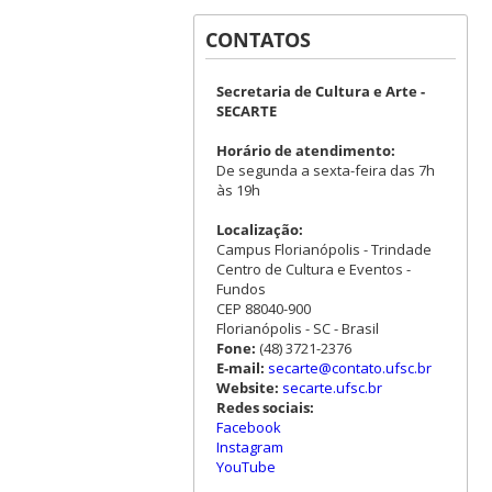
CONTATOS
Secretaria de Cultura e Arte -
SECARTE
Horário de atendimento:
De segunda a sexta-feira das 7h
às 19h
Localização:
Campus Florianópolis - Trindade
Centro de Cultura e Eventos -
Fundos
CEP 88040-900
Florianópolis - SC - Brasil
Fone:
(48) 3721-2376
E-mail:
secarte@contato.ufsc.br
Website:
secarte.ufsc.br
Redes sociais:
Facebook
Instagram
YouTube