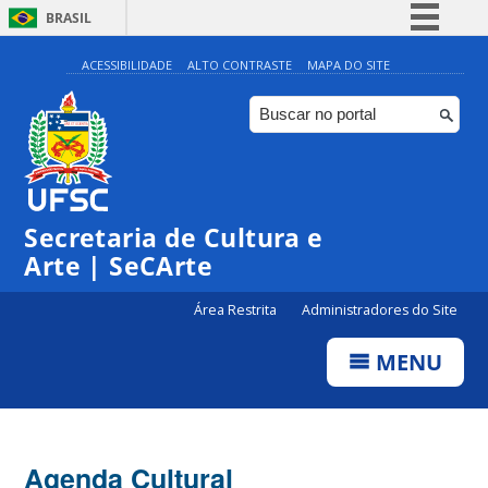
BRASIL
Simplifique!
ACESSIBILIDADE
ALTO CONTRASTE
MAPA DO SITE
Comunica BR
Participe
Acesso à informação
Legislação
0:00
Secretaria de Cultura e
Canais
Arte | SeCArte
1:00
Área Restrita
Administradores do Site
2:00
MENU
3:00
4:00
Agenda Cultural