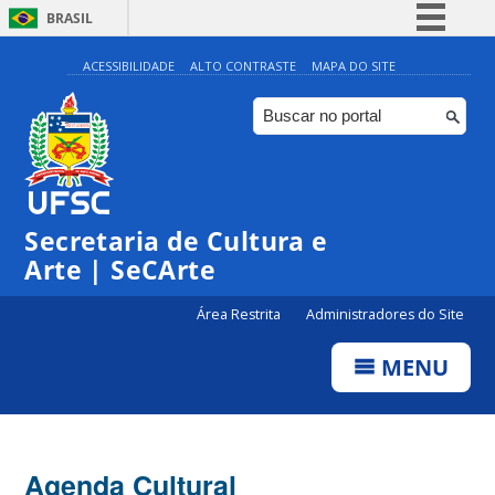
BRASIL
Simplifique!
ACESSIBILIDADE
ALTO CONTRASTE
MAPA DO SITE
Comunica BR
Participe
Acesso à informação
0:00
Legislação
Secretaria de Cultura e
Canais
1:00
Arte | SeCArte
Área Restrita
Administradores do Site
2:00
MENU
3:00
4:00
Agenda Cultural