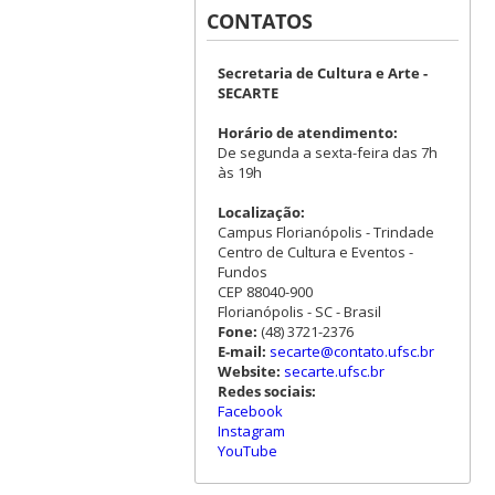
CONTATOS
Secretaria de Cultura e Arte -
SECARTE
Horário de atendimento:
De segunda a sexta-feira das 7h
às 19h
Localização:
Campus Florianópolis - Trindade
Centro de Cultura e Eventos -
Fundos
CEP 88040-900
Florianópolis - SC - Brasil
Fone:
(48) 3721-2376
E-mail:
secarte@contato.ufsc.br
Website:
secarte.ufsc.br
Redes sociais:
Facebook
Instagram
YouTube