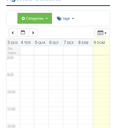
5:00
Categorias
tags
6:00
7:00
3
4
5
6
7
8
9
SEG
TER
QUA
QUI
SEX
SÁB
DOM
Dia
inteiro
8:00
9:00
10:00
11:00
12:00