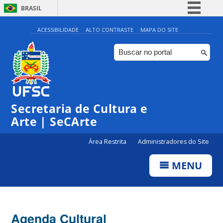
BRASIL
Simplifique!
ACESSIBILIDADE
ALTO CONTRASTE
MAPA DO SITE
Comunica BR
Participe
Acesso à informação
0:00
Legislação
Secretaria de Cultura e
Canais
1:00
Arte | SeCArte
Área Restrita
Administradores do Site
2:00
MENU
3:00
4:00
Agenda Cultural