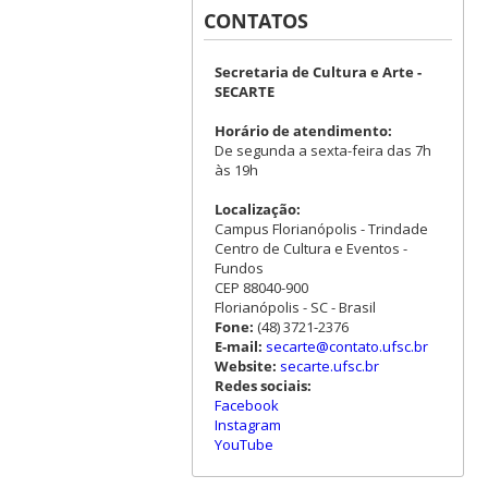
CONTATOS
Secretaria de Cultura e Arte -
SECARTE
Horário de atendimento:
De segunda a sexta-feira das 7h
às 19h
Localização:
Campus Florianópolis - Trindade
Centro de Cultura e Eventos -
Fundos
CEP 88040-900
Florianópolis - SC - Brasil
Fone:
(48) 3721-2376
E-mail:
secarte@contato.ufsc.br
Website:
secarte.ufsc.br
Redes sociais:
Facebook
Instagram
YouTube