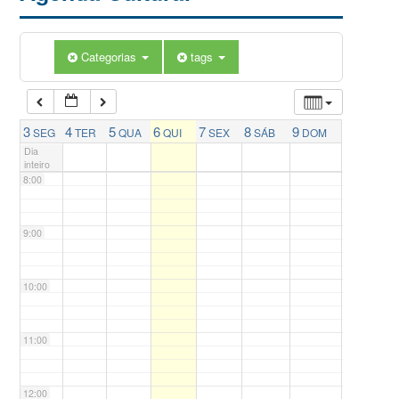
5:00
Categorias
tags
6:00
7:00
3
4
5
6
7
8
9
SEG
TER
QUA
QUI
SEX
SÁB
DOM
Dia
inteiro
8:00
9:00
10:00
11:00
12:00