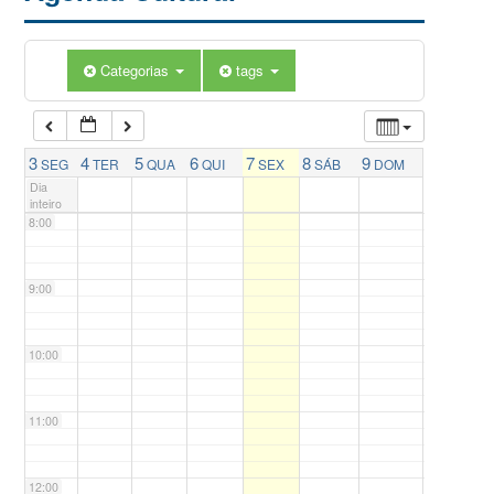
5:00
Categorias
tags
6:00
7:00
3
4
5
6
7
8
9
SEG
TER
QUA
QUI
SEX
SÁB
DOM
Dia
inteiro
8:00
9:00
10:00
11:00
12:00