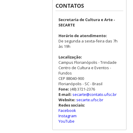
CONTATOS
Secretaria de Cultura e Arte -
SECARTE
Horário de atendimento:
De segunda a sexta-feira das 7h
às 19h
Localização:
Campus Florianópolis - Trindade
Centro de Cultura e Eventos -
Fundos
CEP 88040-900
Florianópolis - SC - Brasil
Fone:
(48) 3721-2376
E-mail:
secarte@contato.ufsc.br
Website:
secarte.ufsc.br
Redes sociais:
Facebook
Instagram
YouTube