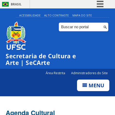
BRASIL
Simplifique!
ACESSIBILIDADE
ALTO CONTRASTE
MAPA DO SITE
Comunica BR
Participe
Acesso à informação
0:00
Legislação
Secretaria de Cultura e
Canais
1:00
Arte | SeCArte
Área Restrita
Administradores do Site
2:00
MENU
3:00
4:00
Agenda Cultural