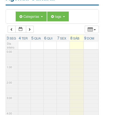
Categorias
tags
3
4
5
6
7
8
9
SEG
TER
QUA
QUI
SEX
SÁB
DOM
Dia
inteiro
0:00
1:00
2:00
3:00
4:00