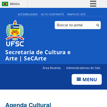
BRASIL
Simplifique!
ACESSIBILIDADE
ALTO CONTRASTE
MAPA DO SITE
Comunica BR
Participe
Acesso à informação
Legislação
Secretaria de Cultura e
Canais
Arte | SeCArte
Área Restrita
Administradores do Site
MENU
Agenda Cultural