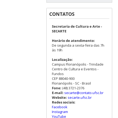
CONTATOS
Secretaria de Cultura e Arte -
SECARTE
Horário de atendimento:
De segunda a sexta-feira das 7h
às 19h
Localização:
Campus Florianópolis - Trindade
Centro de Cultura e Eventos -
Fundos
CEP 88040-900
Florianópolis - SC - Brasil
Fone:
(48) 3721-2376
E-mail:
secarte@contato.ufsc.br
Website:
secarte.ufsc.br
Redes sociais:
Facebook
Instagram
YouTube