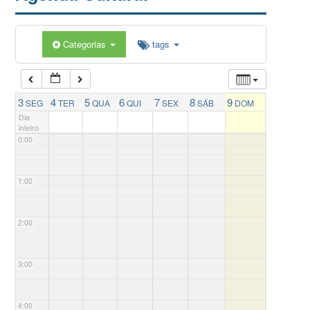
Categorias
tags
3
4
5
6
7
8
9
SEG
TER
QUA
QUI
SEX
SÁB
DOM
Dia
inteiro
0:00
1:00
2:00
3:00
4:00