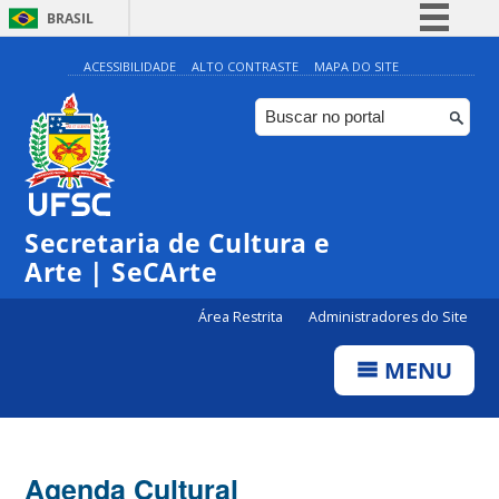
BRASIL
Simplifique!
ACESSIBILIDADE
ALTO CONTRASTE
MAPA DO SITE
Comunica BR
Participe
Acesso à informação
Legislação
Secretaria de Cultura e
Canais
Arte | SeCArte
Área Restrita
Administradores do Site
MENU
Agenda Cultural