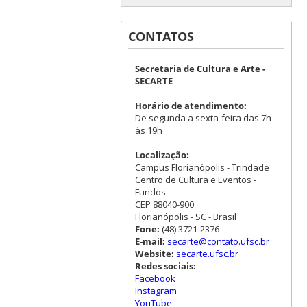
CONTATOS
Secretaria de Cultura e Arte -
SECARTE
Horário de atendimento:
De segunda a sexta-feira das 7h
às 19h
Localização:
Campus Florianópolis - Trindade
Centro de Cultura e Eventos -
Fundos
CEP 88040-900
Florianópolis - SC - Brasil
Fone:
(48) 3721-2376
E-mail:
secarte@contato.ufsc.br
Website:
secarte.ufsc.br
Redes sociais:
Facebook
Instagram
YouTube