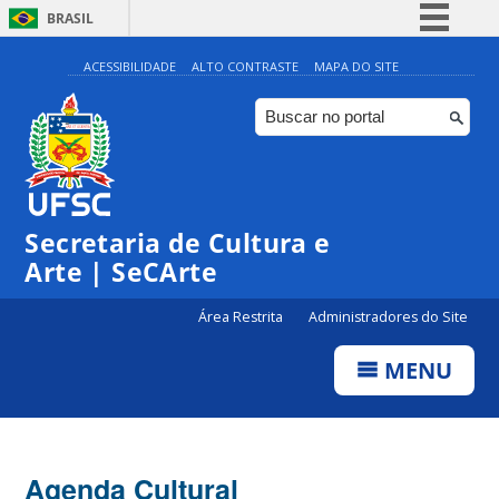
BRASIL
Simplifique!
ACESSIBILIDADE
ALTO CONTRASTE
MAPA DO SITE
Comunica BR
Participe
Acesso à informação
Legislação
0:00
Secretaria de Cultura e
Canais
Arte | SeCArte
1:00
Área Restrita
Administradores do Site
2:00
MENU
3:00
4:00
Agenda Cultural