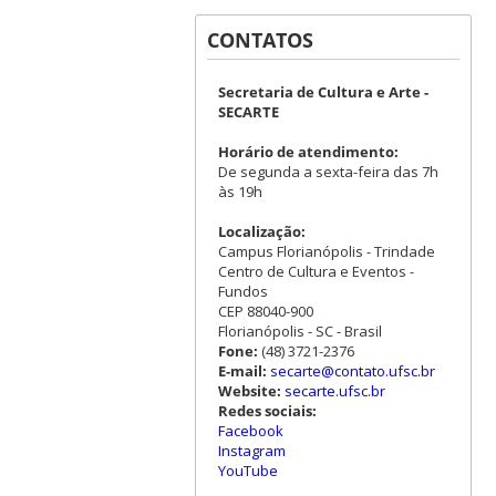
CONTATOS
Secretaria de Cultura e Arte -
SECARTE
Horário de atendimento:
De segunda a sexta-feira das 7h
às 19h
Localização:
Campus Florianópolis - Trindade
Centro de Cultura e Eventos -
Fundos
CEP 88040-900
Florianópolis - SC - Brasil
Fone:
(48) 3721-2376
E-mail:
secarte@contato.ufsc.br
Website:
secarte.ufsc.br
Redes sociais:
Facebook
Instagram
YouTube