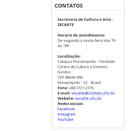
CONTATOS
Secretaria de Cultura e Arte -
SECARTE
Horário de atendimento:
De segunda a sexta-feira das 7h
às 19h
Localização:
Campus Florianópolis - Trindade
Centro de Cultura e Eventos -
Fundos
CEP 88040-900
Florianópolis - SC - Brasil
Fone:
(48) 3721-2376
E-mail:
secarte@contato.ufsc.br
Website:
secarte.ufsc.br
Redes sociais:
Facebook
Instagram
YouTube