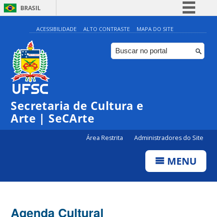
BRASIL
Simplifique!
ACESSIBILIDADE
ALTO CONTRASTE
MAPA DO SITE
Comunica BR
Participe
Acesso à informação
0:00
Legislação
Secretaria de Cultura e
Canais
1:00
Arte | SeCArte
Área Restrita
Administradores do Site
2:00
MENU
3:00
4:00
Agenda Cultural