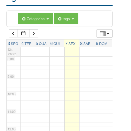
5:00
Categorias
tags
6:00
7:00
3
4
5
6
7
8
9
SEG
TER
QUA
QUI
SEX
SÁB
DOM
Dia
inteiro
8:00
9:00
10:00
11:00
12:00